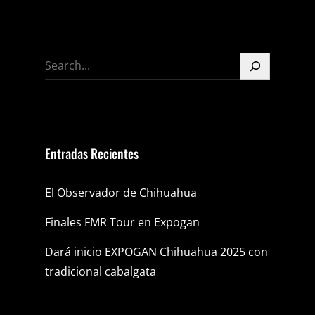
S
e
a
r
c
Entradas Recientes
h
El Observador de Chihuahua
Finales FMR Tour en Expogan
Dará inicio EXPOGAN Chihuahua 2025 con
tradicional cabalgata