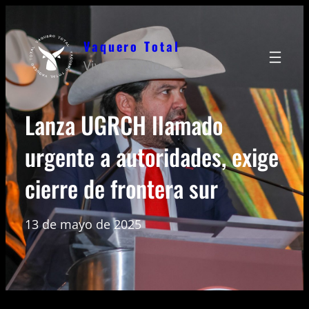
Saltar
al
Vaquero Total
contenido
Vive Tu Estilo
Lanza UGRCH llamado
urgente a autoridades, exige
cierre de frontera sur
13 de mayo de 2025